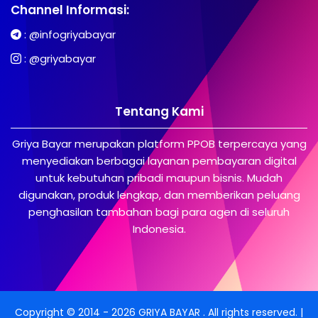
Channel Informasi:
:
@infogriyabayar
:
@griyabayar
Tentang Kami
Griya Bayar merupakan platform PPOB terpercaya yang
menyediakan berbagai layanan pembayaran digital
untuk kebutuhan pribadi maupun bisnis. Mudah
digunakan, produk lengkap, dan memberikan peluang
penghasilan tambahan bagi para agen di seluruh
Indonesia.
Copyright © 2014 -
2026
GRIYA BAYAR
. All rights reserved. |