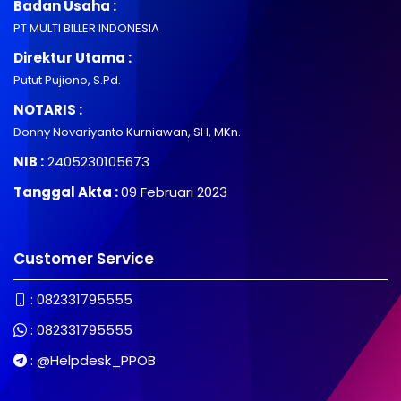
Badan Usaha :
PT MULTI BILLER INDONESIA
Direktur Utama :
Putut Pujiono, S.Pd.
NOTARIS :
Donny Novariyanto Kurniawan, SH, MKn.
NIB :
2405230105673
Tanggal Akta :
09 Februari 2023
Customer Service
:
082331795555
:
082331795555
:
@Helpdesk_PPOB