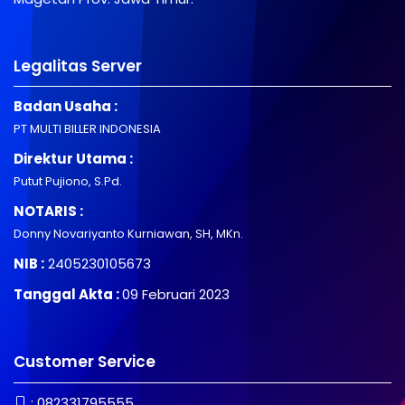
Legalitas Server
Badan Usaha :
PT MULTI BILLER INDONESIA
Direktur Utama :
Putut Pujiono, S.Pd.
NOTARIS :
Donny Novariyanto Kurniawan, SH, MKn.
NIB :
2405230105673
Tanggal Akta :
09 Februari 2023
Customer Service
:
082331795555