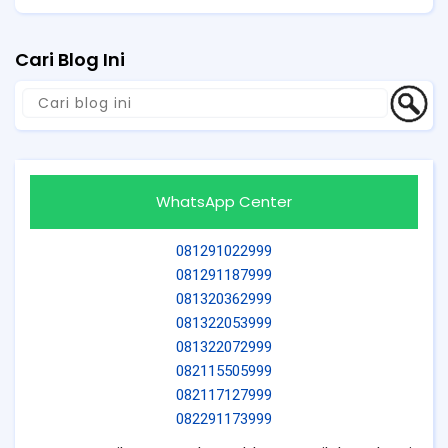
Cari Blog Ini
WhatsApp Center
081291022999
081291187999
081320362999
081322053999
081322072999
082115505999
082117127999
082291173999