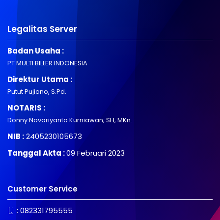
Legalitas Server
Badan Usaha :
PT MULTI BILLER INDONESIA
Direktur Utama :
Putut Pujiono, S.Pd.
NOTARIS :
Donny Novariyanto Kurniawan, SH, MKn.
NIB :
2405230105673
Tanggal Akta :
09 Februari 2023
Customer Service
:
082331795555