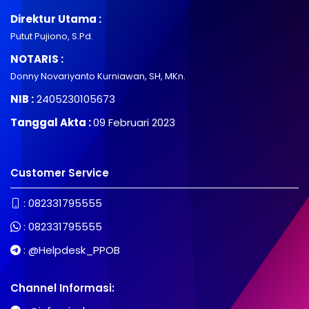
Direktur Utama :
Putut Pujiono, S.Pd.
NOTARIS :
Donny Novariyanto Kurniawan, SH, MKn.
NIB :
2405230105673
Tanggal Akta :
09 Februari 2023
Customer Service
:
082331795555
:
082331795555
:
@Helpdesk_PPOB
Channel Informasi: