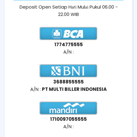
Deposit Open Setiap Hаrі Mulаі Pukul 06.00 -
22.00 WIB
1774775555
A/N :
3688855555
A/N :
PT MULTI BILLER INDONESIA
1710097055555
A/N :