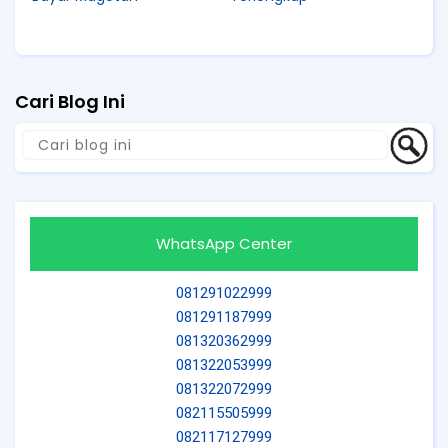
Cari Blog Ini
WhatsApp Center
081291022999
081291187999
081320362999
081322053999
081322072999
082115505999
082117127999