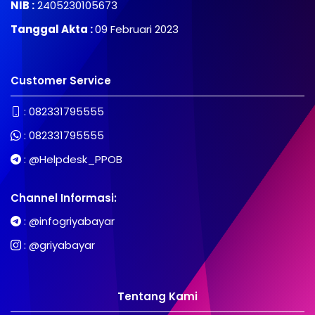
NIB :
2405230105673
Tanggal Akta :
09 Februari 2023
Customer Service
:
082331795555
:
082331795555
:
@Helpdesk_PPOB
Channel Informasi:
:
@infogriyabayar
:
@griyabayar
Tentang Kami