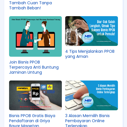
Tambah Cuan Tanpa
Tambah Beban!
4 Tips Menjalankan PPOB
yang Aman
Join Bisnis PPOB
Terpercaya Anti Buntung
Jaminan Untung
Bisnis PPOB Gratis Biaya
3 Alasan Memilih Bisnis
Pendaftaran di Griya
Pembayaran Online
Bayar Magetan
Terlengkap